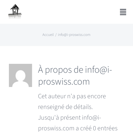
Passer
au
Togg
contenu
Navi
Accueil
Accueil
info@i-proswiss.com
La Maison
À propos de
info@i-
Sur la carte
proswiss.com
A savoir
Cet auteur n'a pas encore
renseigné de détails.
Galeries
Jusqu'à présent info@i-
proswiss.com a créé 0 entrées
Nature